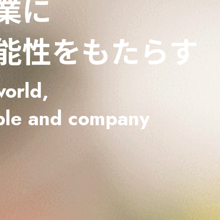
業に
能性をもたらす
world,
ple and company